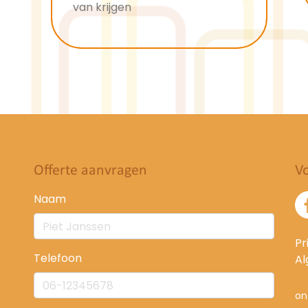
van krijgen
Offerte aanvragen
Vo
Naam
Pr
Telefoon
A
on