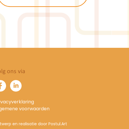
lg ons via
ivacyverklaring
lgemene voorwaarden
twerp en realisatie door Postul.Art