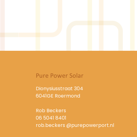
Pure Power Solar
Dionysiusstraat 304
6041GE Roermond
Rob Beckers
06 5041 8401
rob.beckers @purepowerport.nl